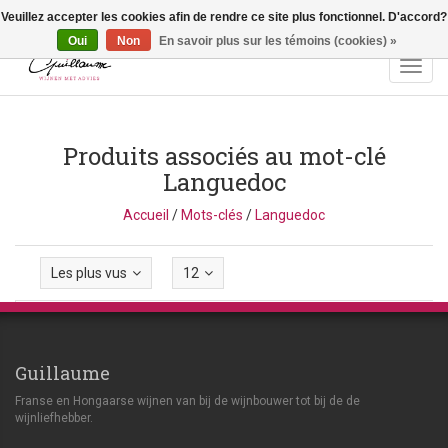
Veuillez accepter les cookies afin de rendre ce site plus fonctionnel. D'accord?
Vragen? Bel ons: +32 (0)13 - 77 11 21 - Winkel: Lochtstraat 2,
3272 Testelt -
info@guillaumewijnen.be
Oui
Non
En savoir plus sur les témoins (cookies) »
Toggl
navig
Produits associés au mot-clé
Languedoc
Accueil
/
Mots-clés
/
Languedoc
Les plus vus
12
Guillaume
Franse en Hongaarse wijnen van bij de wijnbouwer tot bij de de
wijnliefhebber.