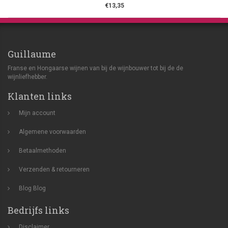
€13,35
Guillaume
Franse en Hongaarse wijnen van bij de wijnbouwer tot bij de de
wijnliefhebber.
Klanten links
Mijn account
Algemene voorwaarden
Betaalmethoden
Verzenden & retourneren
Blog
Blog
Bedrijfs links
Disclaimer