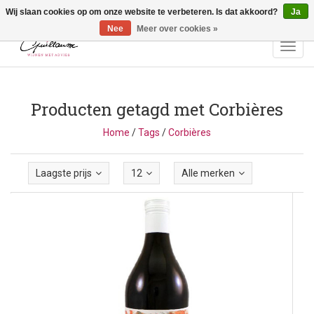
Wij slaan cookies op om onze website te verbeteren. Is dat akkoord?
Ja
Vragen? Bel ons: +32 (0)13 - 77 11 21 - Winkel: Lochtstraat 2,
3272 Testelt -
info@guillaumewijnen.be
Nee
Meer over cookies »
Toggl
navig
Producten getagd met Corbières
Home
/
Tags
/
Corbières
Laagste prijs
12
Alle merken