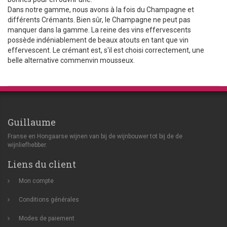
Dans notre gamme, nous avons à la fois du Champagne et
différents Crémants. Bien sûr, le Champagne ne peut pas
manquer dans la gamme. La reine des vins effervescents
possède indéniablement de beaux atouts en tant que vin
effervescent. Le crémant est, s'il est choisi correctement, une
belle alternative commenvin mousseux.
Guillaume
Franse en Hongaarse wijnen van bij de wijnbouwer tot bij de de
wijnliefhebber.
Liens du client
Mon compte
Conditions générales
Modes de paiement