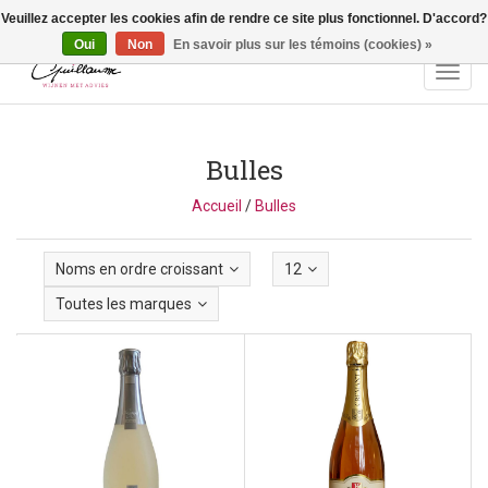
Veuillez accepter les cookies afin de rendre ce site plus fonctionnel. D'accord?
Vragen? Bel ons: +32 (0)13 - 77 11 21 - Winkel: Lochtstraat 2,
3272 Testelt -
info@guillaumewijnen.be
Oui
Non
En savoir plus sur les témoins (cookies) »
Toggl
navig
Bulles
Accueil
/
Bulles
Noms en ordre croissant
12
Toutes les marques