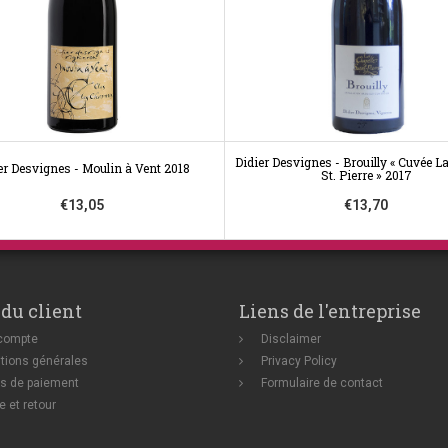
Didier Desvignes - Brouilly « Cuvée La
er Desvignes - Moulin à Vent 2018
St. Pierre » 2017
€13,05
€13,70
 du client
Liens de l'entreprise
compte
Disclaimer
tions générales
Privacy Policy
s de paiement
Formulaire de contact
e et retour