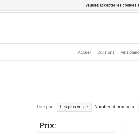
Veuillez accepter les cookies 
Vragen? Bel ons: +32 (0)13 - 77 11 21 - Winkel: Lochts
Accueil
Colis vins
Vins blan
Trier par:
Les plus vus
Number of products:
Prix: