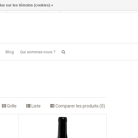
lus sur les témoins (cookies) »
Se connecter
FR
0 item(s) - €0,00
Blog
Qui sommes nous ?
Grille
Liste
Comparer les produits (0)