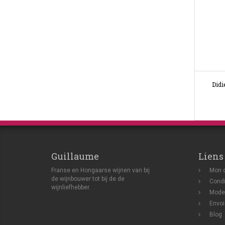
Didi
Guillaume
Liens
Franse en Hongaarse wijnen van bij
Mon 
de wijnbouwer tot bij de de
Condi
wijnliefhebber.
Mode
Envoi
Blog