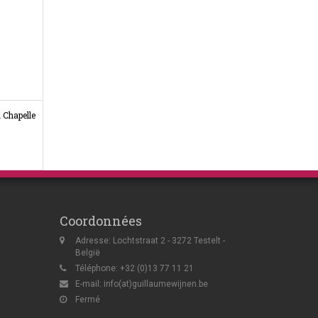
 Chapelle
Coordonnées
Adresse: Lochtstraat 2 - 3272 Testelt -
België
Téléphone: +32 (0)13 77 11 21
E-mail:
info(at)guillaumewijnen.be
Fermé