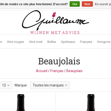
afin de rendre ce site plus fonctionnel. D'accord?
Oui
Non
En savoir p
traat 2, 3272 Testelt -
info@guillaumewijnen.be
cs
Vins rouges
Vins rosé
Bulles
Spiritueux
Français
Hongrois
Beaujolais
Accueil
/
Français
/
Beaujolais
12
Marque:
Toutes les marques