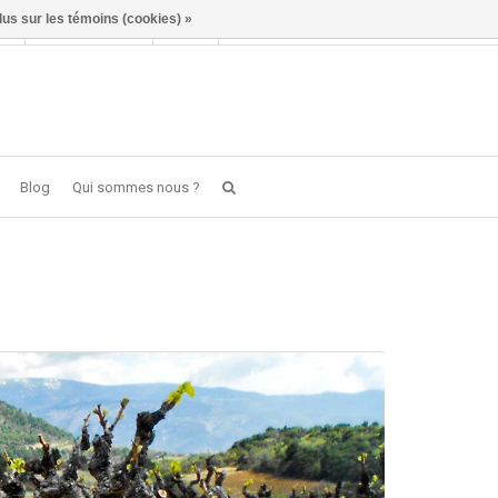
lus sur les témoins (cookies) »
Se connecter
FR
0 item(s) - €0,00
Blog
Qui sommes nous ?