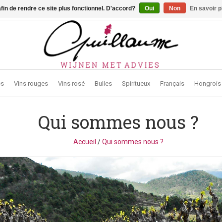
afin de rendre ce site plus fonctionnel. D'accord?
Oui
Non
En savoir p
traat 2, 3272 Testelt -
info@guillaumewijnen.be
cs
Vins rouges
Vins rosé
Bulles
Spiritueux
Français
Hongrois
Qui sommes nous ?
Accueil
/
Qui sommes nous ?