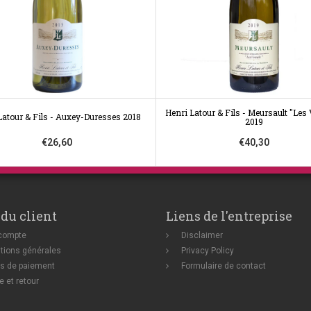
Henri Latour & Fils - Meursault "Les 
Latour & Fils - Auxey-Duresses 2018
2019
€26,60
€40,30
 du client
Liens de l'entreprise
compte
Disclaimer
tions générales
Privacy Policy
s de paiement
Formulaire de contact
e et retour