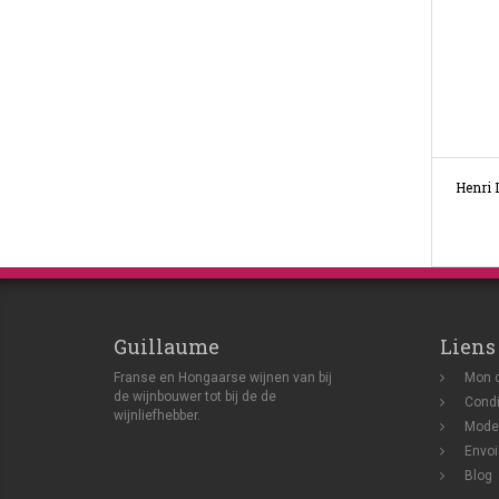
Henri 
Guillaume
Liens
Franse en Hongaarse wijnen van bij
Mon 
de wijnbouwer tot bij de de
Condi
wijnliefhebber.
Mode
Envoi
Blog