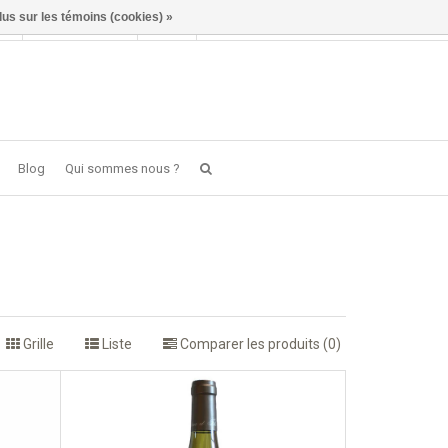
lus sur les témoins (cookies) »
Se connecter
FR
0 item(s) - €0,00
Blog
Qui sommes nous ?
Grille
Liste
Comparer les produits (0)