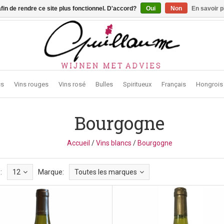
afin de rendre ce site plus fonctionnel. D'accord?
Oui
Non
En savoir p
traat 2, 3272 Testelt -
info@guillaumewijnen.be
cs
Vins rouges
Vins rosé
Bulles
Spiritueux
Français
Hongrois
Bourgogne
Accueil
/
Vins blancs
/
Bourgogne
:
12
Marque:
Toutes les marques