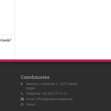
Vireuils"
Coordonnées
Adresse: Lochtstraat 2 - 3272 Testelt -
België
Téléphone: +32 (0)13 77 11 21
E-mail:
info(at)guillaumewijnen.be
Fermé