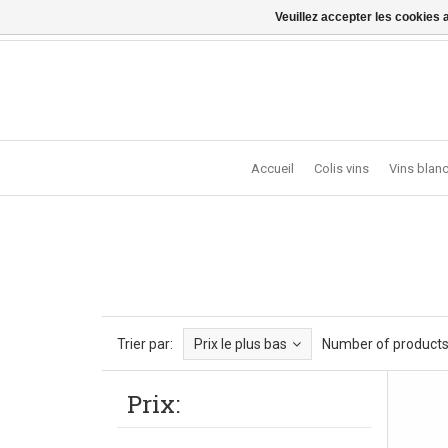
Veuillez accepter les cookies 
Vragen? Bel ons: +32 (0)13 - 77 11 21 - Winkel: Lochts
Accueil
Colis vins
Vins blan
Trier par:
Prix le plus bas
Number of products
Prix: