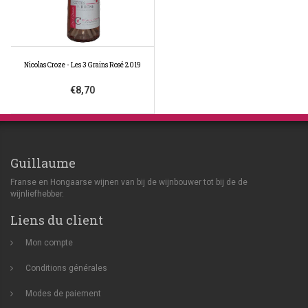
Nicolas Croze - Les 3 Grains Rosé 2019
€8,70
Guillaume
Franse en Hongaarse wijnen van bij de wijnbouwer tot bij de de
wijnliefhebber.
Liens du client
Mon compte
Conditions générales
Modes de paiement