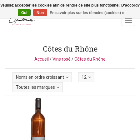
Veuillez accepter les cookies afin de rendre ce site plus fonctionnel. D'accord?
Vragen? Bel ons: +32 (0)13 - 77 11 21 - Winkel: Lochtstraat 2,
3272 Testelt -
info@guillaumewijnen.be
Oui
Non
En savoir plus sur les témoins (cookies) »
Toggl
navig
Côtes du Rhône
Accueil
/
Vins rosé
/
Côtes du Rhône
Noms en ordre croissant
12
Toutes les marques