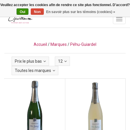
Veuillez accepter les cookies afin de rendre ce site plus fonctionnel. D'accord?
Vragen? Bel ons: +32 (0)13 - 77 11 21 - Winkel: Lochtstraat 2,
3272 Testelt -
info@guillaumewijnen.be
Oui
Non
En savoir plus sur les témoins (cookies) »
Toggl
navig
Accueil
/
Marques
/
Péhu-Guiardel
Prix le plus bas
12
Toutes les marques