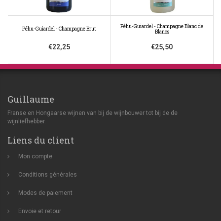
Péhu-Guiardel - Champagne Blanc de
Péhu-Guiardel - Champagne Brut
Blancs
€22,25
€25,50
Guillaume
Franse en Hongaarse wijnen van bij de wijnbouwer tot bij de de
wijnliefhebber.
Liens du client
Mon compte
Conditions générales
Modes de paiement
Envoie et retour