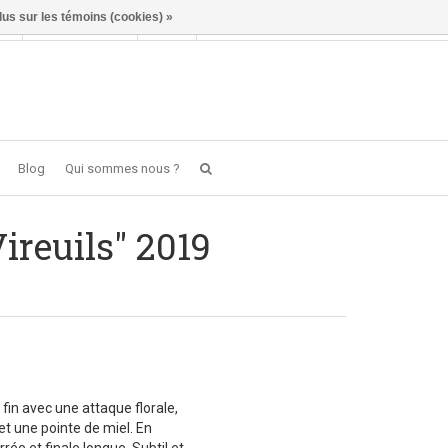
lus sur les témoins (cookies) »
Se connecter
FR
0 item(s) - €0,00
Blog
Qui sommes nous ?
ireuils" 2019
n avec une attaque florale,
 une pointe de miel. En
ée et finale longue. Subtil et