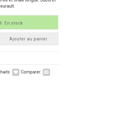
eurault.
é: En stock
Ajouter au panier
haits:
Comparer: