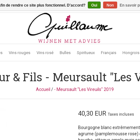
afin de rendre ce site plus fonctionnel. D'accord?
Oui
Non
En savoir p
traat 2, 3272 Testelt -
info@guillaumewijnen.be
cs
Vins rouges
Vins rosé
Bulles
Spiritueux
Français
Hongrois
ur & Fils
- Meursault "Les V
Accueil
/
- Meursault "Les Vireuils" 2019
40,30 EUR
Taxes incluses
Bourgogne blanc extrêmement fi
agrume (pamplemousse rose) et
bouche, attaque ample mais serr