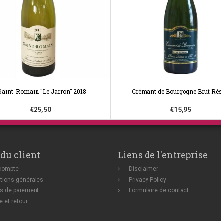
Saint-Romain "Le Jarron" 2018
- Crémant de Bourgogne Brut Ré
€25,50
€15,95
 du client
Liens de l'entreprise
compte
Disclaimer
tions générales
Privacy Policy
s de paiement
Formulaire de contact
e et retour