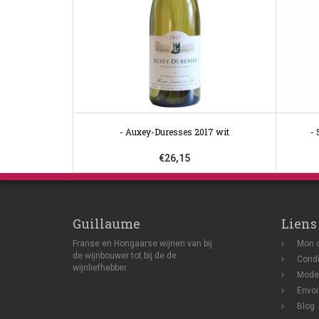
- Auxey-Duresses 2017 wit
- 
€26,15
Guillaume
Liens
Franse en Hongaarse wijnen van bij
Mon 
de wijnbouwer tot bij de de
Condi
wijnliefhebber.
Mode
Envoi
Blog