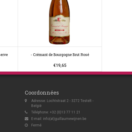
serve
- Crémant de Bourgogne Brut Rosé
€19,65
Coordonnées
Adresse: Lochtstraat 2 - 3272 Testelt -
België
Téléphone: +32 (0)13 77 11 21
E-mail:
info(at)guillaumewijnen.be
Fermé