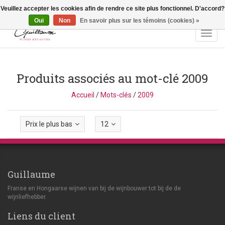
Veuillez accepter les cookies afin de rendre ce site plus fonctionnel. D'accord?
Vragen? Bel ons: +32 (0)13 - 77 11 21 - Winkel: Lochtstraat 2,
3272 Testelt -
info@guillaumewijnen.be
Oui
Non
En savoir plus sur les témoins (cookies) »
Toggl
navig
Produits associés au mot-clé 2009
Accueil
/
Mots-clés
/
2009
Prix le plus bas
12
Guillaume
Franse en Hongaarse wijnen van bij de wijnbouwer tot bij de de
wijnliefhebber.
Liens du client