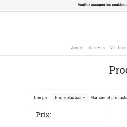
Veuillez accepter les cookies 
Vragen? Bel ons: +32 (0)13 - 77 11 21 - Winkel: Lochts
Accueil
Colis vins
Vins blan
Pro
Trier par:
Prix le plus bas
Number of products
Prix: