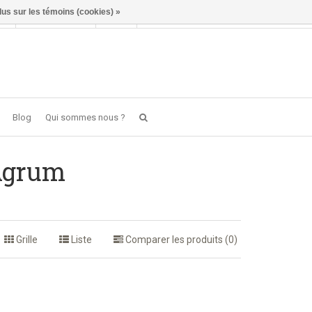
lus sur les témoins (cookies) »
Se connecter
FR
0 item(s) - €0,00
Blog
Qui sommes nous ?
 Agrum
Grille
Liste
Comparer les produits (0)