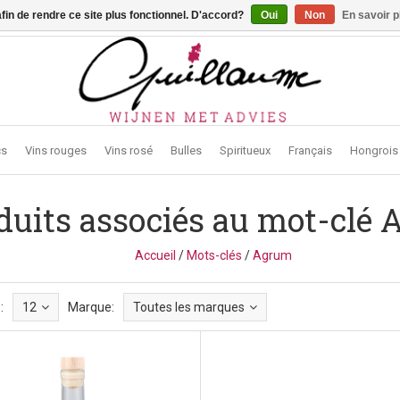
afin de rendre ce site plus fonctionnel. D'accord?
Oui
Non
En savoir p
traat 2, 3272 Testelt -
info@guillaumewijnen.be
cs
Vins rouges
Vins rosé
Bulles
Spiritueux
Français
Hongrois
duits associés au mot-clé
Accueil
/
Mots-clés
/
Agrum
:
12
Marque:
Toutes les marques