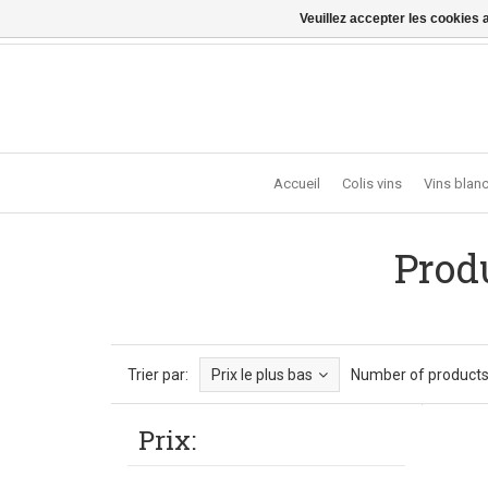
Veuillez accepter les cookies 
Vragen? Bel ons: +32 (0)13 - 77 11 21 - Winkel: Lochts
Accueil
Colis vins
Vins blan
Prod
Trier par:
Prix le plus bas
Number of products
Prix: