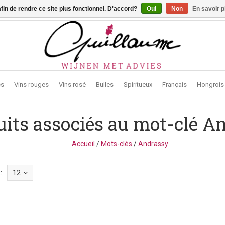
afin de rendre ce site plus fonctionnel. D'accord?
Oui
Non
En savoir p
traat 2, 3272 Testelt -
info@guillaumewijnen.be
cs
Vins rouges
Vins rosé
Bulles
Spiritueux
Français
Hongrois
uits associés au mot-clé A
Accueil
/
Mots-clés
/
Andrassy
:
12