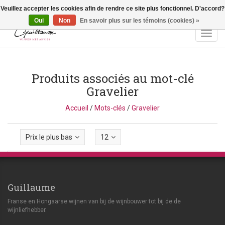
Veuillez accepter les cookies afin de rendre ce site plus fonctionnel. D'accord?
Vragen? Bel ons: +32 (0)13 - 77 11 21 - Winkel: Lochtstraat 2,
3272 Testelt -
info@guillaumewijnen.be
Oui
Non
En savoir plus sur les témoins (cookies) »
Toggl
navig
Produits associés au mot-clé
Gravelier
Accueil
/
Mots-clés
/
Gravelier
Prix le plus bas
12
Guillaume
Franse en Hongaarse wijnen van bij de wijnbouwer tot bij de de
wijnliefhebber.