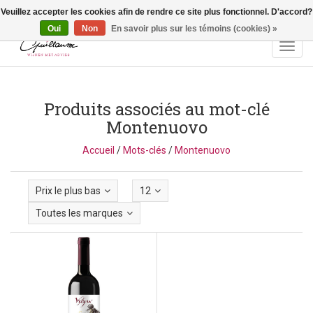
Veuillez accepter les cookies afin de rendre ce site plus fonctionnel. D'accord?
Vragen? Bel ons: +32 (0)13 - 77 11 21 - Winkel: Lochtstraat 2,
3272 Testelt -
info@guillaumewijnen.be
Oui
Non
En savoir plus sur les témoins (cookies) »
Toggl
navig
Produits associés au mot-clé
Montenuovo
Accueil
/
Mots-clés
/
Montenuovo
Prix le plus bas
12
Toutes les marques