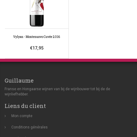
Vylyan - Montenuovo Cuvée 2016
€17,95
Guillaume
Franse en Hongaarse wijnen van bij de wijnbouwer tot bij de de
wijnliefhebber.
Liens du client
Mon compte
Conditions générales