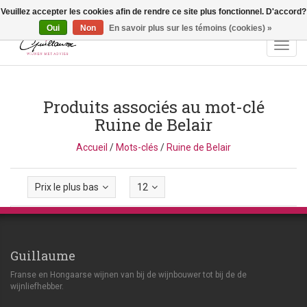
Veuillez accepter les cookies afin de rendre ce site plus fonctionnel. D'accord?
Vragen? Bel ons: +32 (0)13 - 77 11 21 - Winkel: Lochtstraat 2,
3272 Testelt -
info@guillaumewijnen.be
Oui
Non
En savoir plus sur les témoins (cookies) »
Toggl
navig
Produits associés au mot-clé
Ruine de Belair
Accueil
/
Mots-clés
/
Ruine de Belair
Prix le plus bas
12
Guillaume
Franse en Hongaarse wijnen van bij de wijnbouwer tot bij de de
wijnliefhebber.