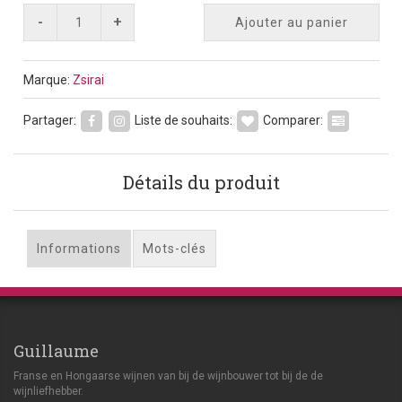
-
+
Ajouter au panier
Marque:
Zsirai
Partager:
Liste de souhaits:
Comparer:
Détails du produit
Informations
Mots-clés
Guillaume
Franse en Hongaarse wijnen van bij de wijnbouwer tot bij de de
wijnliefhebber.