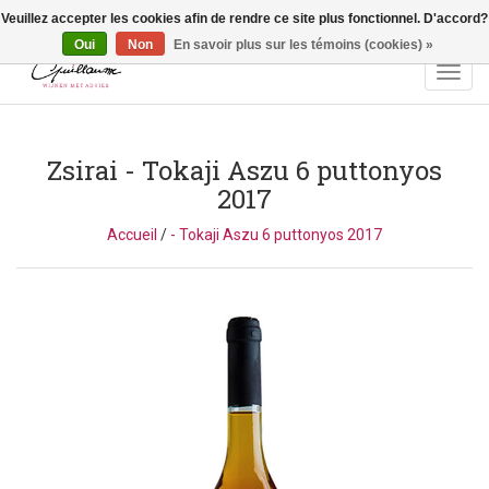
Veuillez accepter les cookies afin de rendre ce site plus fonctionnel. D'accord?
Vragen? Bel ons: +32 (0)13 - 77 11 21 - Winkel: Lochtstraat 2,
3272 Testelt -
info@guillaumewijnen.be
Oui
Non
En savoir plus sur les témoins (cookies) »
Toggl
navig
Zsirai
- Tokaji Aszu 6 puttonyos
2017
Accueil
/
- Tokaji Aszu 6 puttonyos 2017