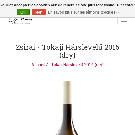
Veuillez accepter les cookies afin de rendre ce site plus fonctionnel. D'accord?
Vragen? Bel ons: +32 (0)13 - 77 11 21 - Winkel: Lochtstraat 2,
3272 Testelt -
info@guillaumewijnen.be
Oui
Non
En savoir plus sur les témoins (cookies) »
Toggl
navig
Zsirai
- Tokaji Hárslevelű 2016
(dry)
Accueil
/
- Tokaji Hárslevelű 2016 (dry)