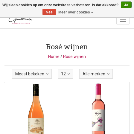
Wij slaan cookies op om onze website te verbeteren. Is dat akkoord?
Ja
Vragen? Bel ons: +32 (0)13 - 77 11 21 - Winkel: Lochtstraat 2,
3272 Testelt -
info@guillaumewijnen.be
Nee
Meer over cookies »
Toggl
navig
Rosé wijnen
Home
/
Rosé wijnen
Meest bekeken
12
Alle merken