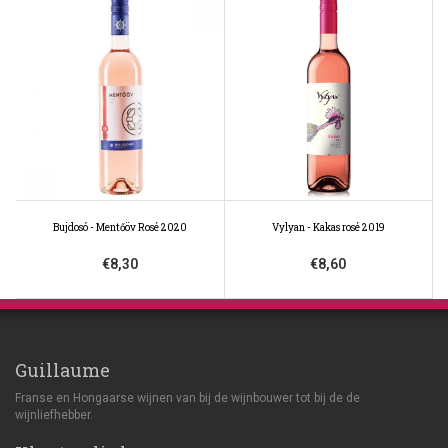
Bujdosó - Mentőöv Rosé 2020
Vylyan - Kakas rosé 2019
€8,30
€8,60
Guillaume
Franse en Hongaarse wijnen van bij de wijnbouwer tot bij de de
wijnliefhebber.