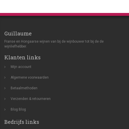
Guillaume
Franse en Hongaarse wijnen van bij de wijnbouwer tot bij de de
wijnliefhebber.
Klanten links
Mijn account
Algemene voorwaarden
Betaalmethoden
Verzenden & retourneren
Blog
Blog
Bedrijfs links