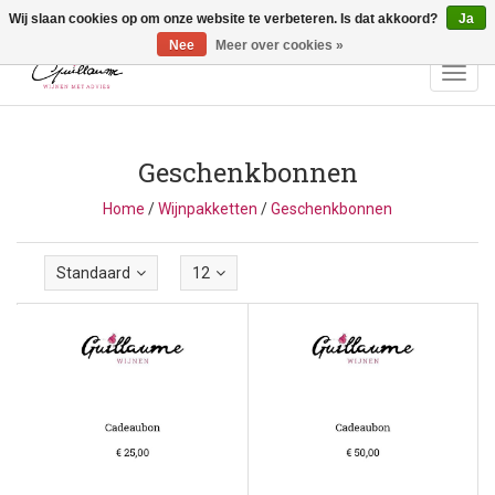
Wij slaan cookies op om onze website te verbeteren. Is dat akkoord?
Ja
Vragen? Bel ons: +32 (0)13 - 77 11 21 - Winkel: Lochtstraat 2,
3272 Testelt -
info@guillaumewijnen.be
Nee
Meer over cookies »
Toggl
navig
Geschenkbonnen
Home
/
Wijnpakketten
/
Geschenkbonnen
Standaard
12