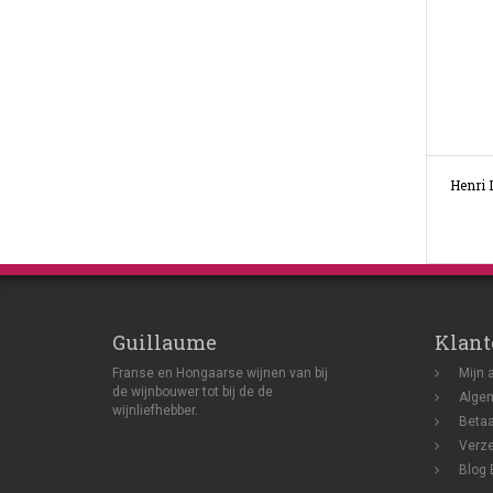
Henri 
Guillaume
Klant
Franse en Hongaarse wijnen van bij
Mijn 
de wijnbouwer tot bij de de
Alge
wijnliefhebber.
Beta
Verze
Blog