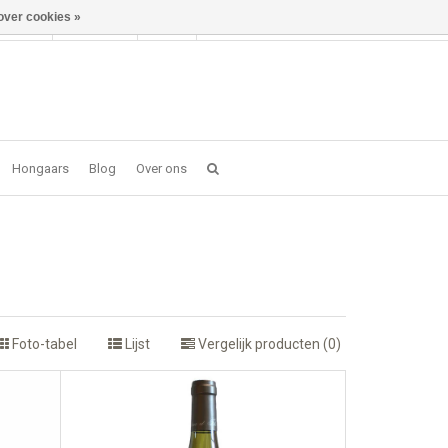
over cookies »
Inloggen
NL
0 item(s) - €0,00
Hongaars
Blog
Over ons
Foto-tabel
Lijst
Vergelijk producten (0)