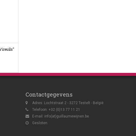
Vireuils"
Contactgegevens
Adres: Lochtstraat 2 - 3272 Testelt - België
Telefoon: +32 (0)13 77 11 21
E-mail:
info(at)guillaumewijnen.be
Gesloten