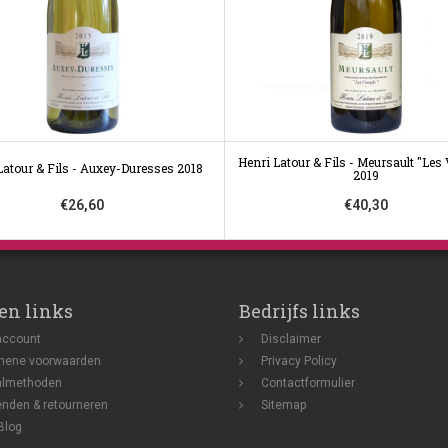
Henri Latour & Fils - Meursault "Les 
Latour & Fils - Auxey-Duresses 2018
2019
€26,60
€40,30
en links
Bedrijfs links
account
Disclaimer
mene voorwaarden
Privacy Policy
almethoden
Contactformulier
nden & retourneren
Sitemap
Blog