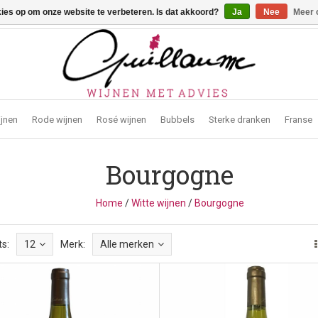
kies op om onze website te verbeteren. Is dat akkoord?
Ja
Nee
Meer 
traat 2, 3272 Testelt -
info@guillaumewijnen.be
ijnen
Rode wijnen
Rosé wijnen
Bubbels
Sterke dranken
Franse
Bourgogne
Home
/
Witte wijnen
/
Bourgogne
s:
12
Merk:
Alle merken