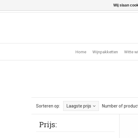
Wij slaan coo
Vragen? Bel ons: +32 (0)13 - 77 11 21 - Winkel: Lochts
Home
Wijnpakketten
Witte w
Sorteren op:
Laagste prijs
Number of product
Prijs: