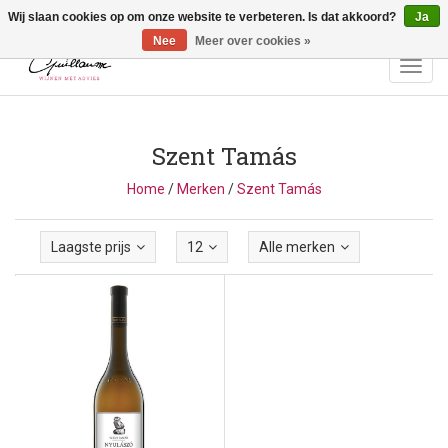
Wij slaan cookies op om onze website te verbeteren. Is dat akkoord?
Ja
Vragen? Bel ons: +32 (0)13 - 77 11 21 - Winkel: Lochtstraat 2,
3272 Testelt -
info@guillaumewijnen.be
Nee
Meer over cookies »
Toggl
navig
Szent Tamás
Home
/
Merken
/
Szent Tamás
Laagste prijs
12
Alle merken