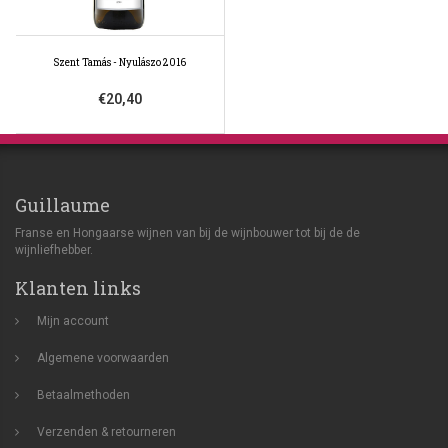
Szent Tamás - Nyulászo 2016
€20,40
Guillaume
Franse en Hongaarse wijnen van bij de wijnbouwer tot bij de de
wijnliefhebber.
Klanten links
Mijn account
Algemene voorwaarden
Betaalmethoden
Verzenden & retourneren