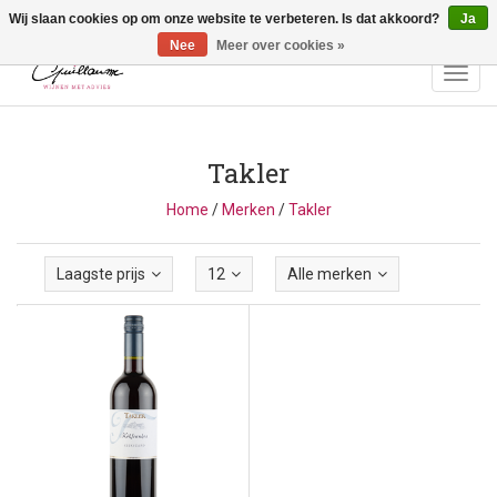
Wij slaan cookies op om onze website te verbeteren. Is dat akkoord?
Ja
Vragen? Bel ons: +32 (0)13 - 77 11 21 - Winkel: Lochtstraat 2,
3272 Testelt -
info@guillaumewijnen.be
Nee
Meer over cookies »
Toggl
navig
Takler
Home
/
Merken
/
Takler
Laagste prijs
12
Alle merken