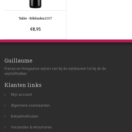
Takler - Kékfrankos 2017
€8,95
Guillaume
Franse en Hongaarse wijnen van bij de wijnbouwer tot bij de de
wijnliefhebber.
Klanten links
Mijn account
Algemene voorwaarden
Betaalmethoden
Verzenden & retourneren