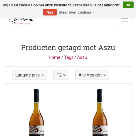
Wij slaan cookies op om onze website te verbeteren. Is dat akkoord?
Ja
Vragen? Bel ons: +32 (0)13 - 77 11 21 - Winkel: Lochtstraat 2,
3272 Testelt -
info@guillaumewijnen.be
Nee
Meer over cookies »
Toggl
navig
Producten getagd met Aszu
Home
/
Tags
/
Aszu
Laagste prijs
12
Alle merken