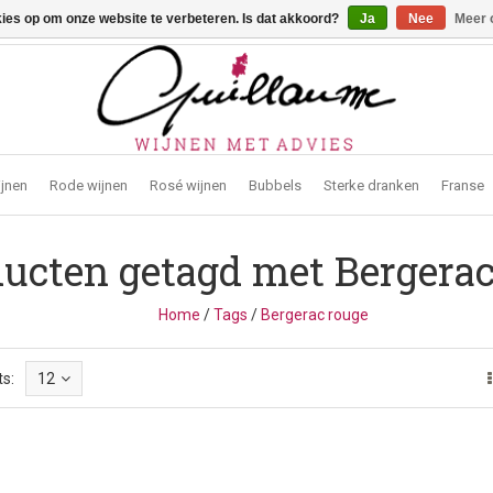
kies op om onze website te verbeteren. Is dat akkoord?
Ja
Nee
Meer 
traat 2, 3272 Testelt -
info@guillaumewijnen.be
ijnen
Rode wijnen
Rosé wijnen
Bubbels
Sterke dranken
Franse
ucten getagd met Bergerac
Home
/
Tags
/
Bergerac rouge
s:
12