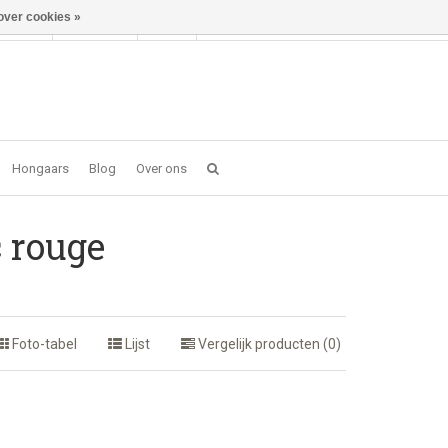
over cookies »
Inloggen
NL
0 item(s) - €0,00
Hongaars
Blog
Over ons
 rouge
Foto-tabel
Lijst
Vergelijk producten (0)