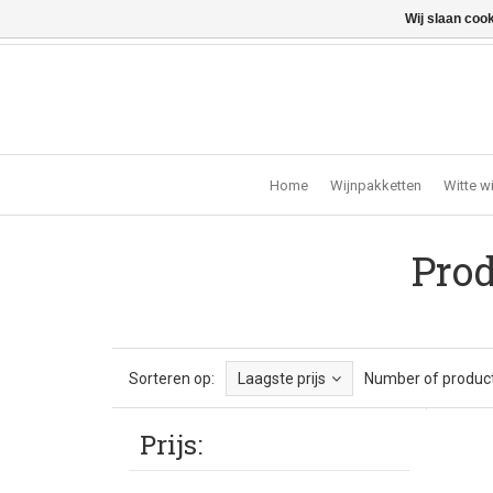
Wij slaan coo
Vragen? Bel ons: +32 (0)13 - 77 11 21 - Winkel: Lochts
Home
Wijnpakketten
Witte w
Prod
Sorteren op:
Laagste prijs
Number of product
Prijs: