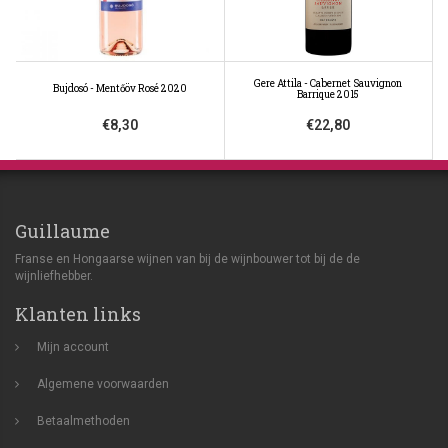
Gere Attila - Cabernet Sauvignon
Bujdosó - Mentőöv Rosé 2020
Barrique 2015
€8,30
€22,80
Guillaume
Franse en Hongaarse wijnen van bij de wijnbouwer tot bij de de
wijnliefhebber.
Klanten links
Mijn account
Algemene voorwaarden
Betaalmethoden