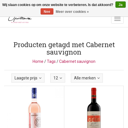
Wij slaan cookies op om onze website te verbeteren. Is dat akkoord?
Ja
Vragen? Bel ons: +32 (0)13 - 77 11 21 - Winkel: Lochtstraat 2,
3272 Testelt -
info@guillaumewijnen.be
Nee
Meer over cookies »
Toggl
navig
Producten getagd met Cabernet
sauvignon
Home
/
Tags
/
Cabernet sauvignon
Laagste prijs
12
Alle merken