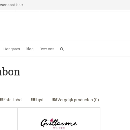
over cookies »
Inloggen
NL
0 item(s) - €0,00
Hongaars
Blog
Over ons
ubon
Foto-tabel
Lijst
Vergelijk producten (0)