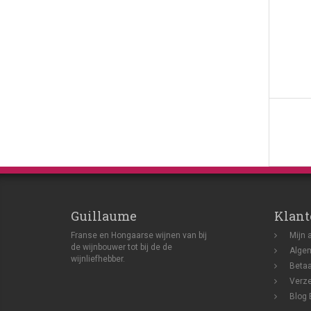
Guillaume
Klant
Franse en Hongaarse wijnen van bij
Mijn 
de wijnbouwer tot bij de de
Alge
wijnliefhebber.
Beta
Verze
Blog