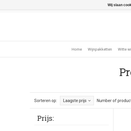
Wij slaan coo
Vragen? Bel ons: +32 (0)13 - 77 11 21 - Winkel: Lochts
Home
Wijnpakketten
Witte w
Pr
Sorteren op:
Laagste prijs
Number of product
Prijs: