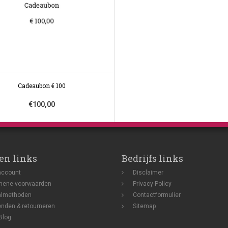
Cadeaubon € 100
€100,00
en links
Bedrijfs links
account
Disclaimer
mene voorwaarden
Privacy Policy
almethoden
Contactformulier
nden & retourneren
Sitemap
Blog