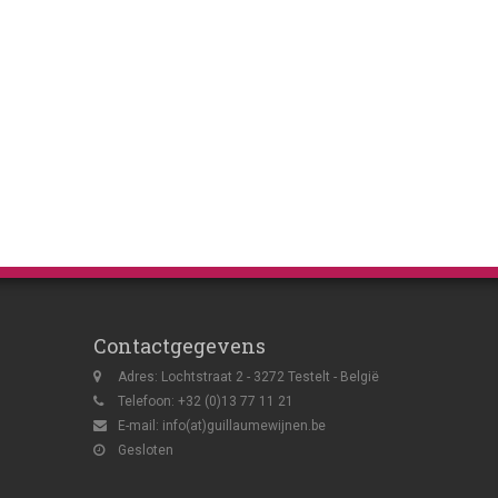
Contactgegevens
Adres: Lochtstraat 2 - 3272 Testelt - België
Telefoon: +32 (0)13 77 11 21
E-mail:
info(at)guillaumewijnen.be
Gesloten