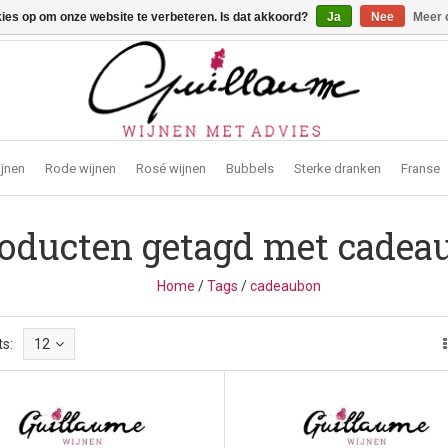
kies op om onze website te verbeteren. Is dat akkoord?
Ja
Nee
Meer 
traat 2, 3272 Testelt -
info@guillaumewijnen.be
ijnen
Rode wijnen
Rosé wijnen
Bubbels
Sterke dranken
Franse
oducten getagd met cadea
Home
/
Tags
/
cadeaubon
s:
12