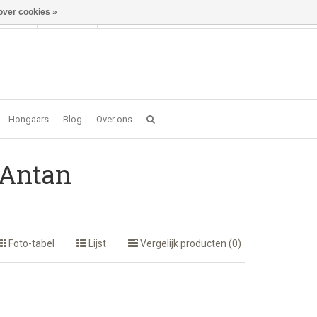
over cookies »
Inloggen
NL
0 item(s) - €0,00
Hongaars
Blog
Over ons
'Antan
Foto-tabel
Lijst
Vergelijk producten (0)