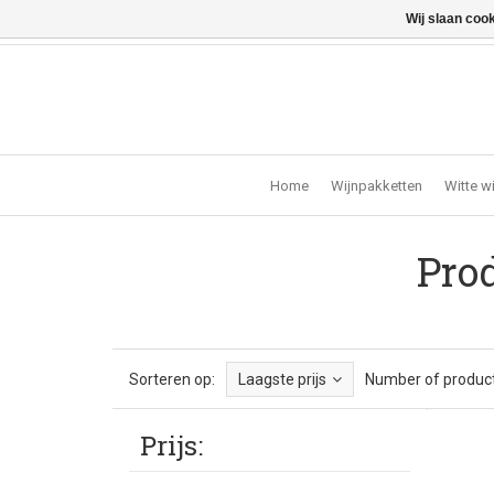
Wij slaan coo
Vragen? Bel ons: +32 (0)13 - 77 11 21 - Winkel: Lochts
Home
Wijnpakketten
Witte w
Pro
Sorteren op:
Laagste prijs
Number of product
Prijs: