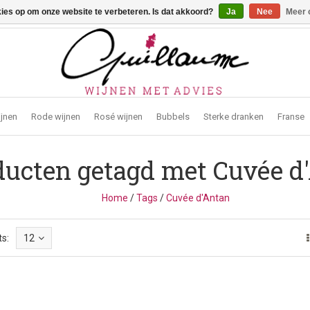
kies op om onze website te verbeteren. Is dat akkoord?
Ja
Nee
Meer 
traat 2, 3272 Testelt -
info@guillaumewijnen.be
ijnen
Rode wijnen
Rosé wijnen
Bubbels
Sterke dranken
Franse
ducten getagd met Cuvée d
Home
/
Tags
/
Cuvée d'Antan
s:
12