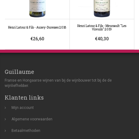
Henri Latour & Fils - Meursault "Les
Henri Latour & Fils - Auxey-Duresses 2018
Vireuils" 2019
€26,60
€40,30
Guillaume
Franse en Hongaarse wijnen van bij de wijnbouwer tot bij de de
wijnliefhebber.
Klanten links
Mijn account
Algemene voorwaarden
Betaalmethoden