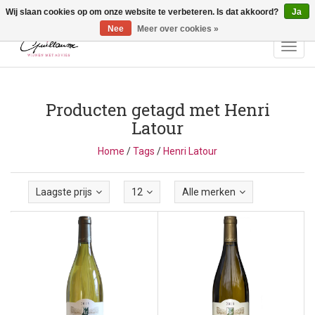
Wij slaan cookies op om onze website te verbeteren. Is dat akkoord?
Ja
Vragen? Bel ons: +32 (0)13 - 77 11 21 - Winkel: Lochtstraat 2,
3272 Testelt -
info@guillaumewijnen.be
Nee
Meer over cookies »
Toggl
navig
Producten getagd met Henri
Latour
Home
/
Tags
/
Henri Latour
Laagste prijs
12
Alle merken