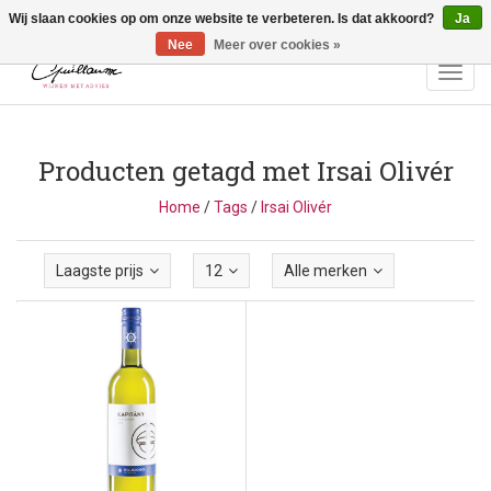
Wij slaan cookies op om onze website te verbeteren. Is dat akkoord?
Ja
Vragen? Bel ons: +32 (0)13 - 77 11 21 - Winkel: Lochtstraat 2,
3272 Testelt -
info@guillaumewijnen.be
Nee
Meer over cookies »
Toggl
navig
Producten getagd met Irsai Olivér
Home
/
Tags
/
Irsai Olivér
Laagste prijs
12
Alle merken