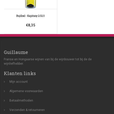
Bujdosó - Kapitany 2020
€8,35
Guillaume
Franse en Hongaarse wijnen van bij de wijnbouwer tot bij de de
wijnliefhebber.
Klanten links
Mijn account
Algemene voorwaarden
Betaalmethoden
Verzenden & retourneren