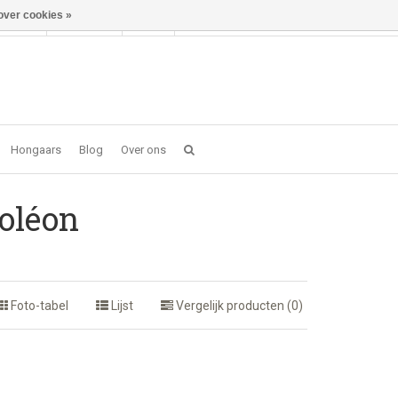
over cookies »
Inloggen
NL
0 item(s) - €0,00
Hongaars
Blog
Over ons
oléon
Foto-tabel
Lijst
Vergelijk producten (0)