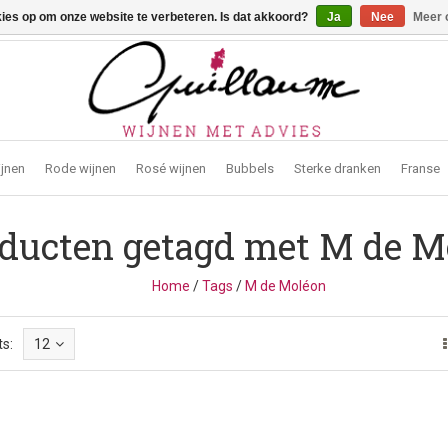
kies op om onze website te verbeteren. Is dat akkoord?
Ja
Nee
Meer 
traat 2, 3272 Testelt -
info@guillaumewijnen.be
ijnen
Rode wijnen
Rosé wijnen
Bubbels
Sterke dranken
Franse
ducten getagd met M de M
Home
/
Tags
/
M de Moléon
s:
12