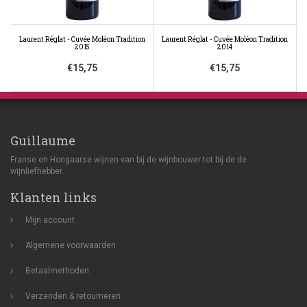
Laurent Réglat - Cuvée Moléon Tradition
Laurent Réglat - Cuvée Moléon Tradition
2015
2014
€15,75
€15,75
Guillaume
Franse en Hongaarse wijnen van bij de wijnbouwer tot bij de de
wijnliefhebber.
Klanten links
Mijn account
Algemene voorwaarden
Betaalmethoden
Verzenden & retourneren