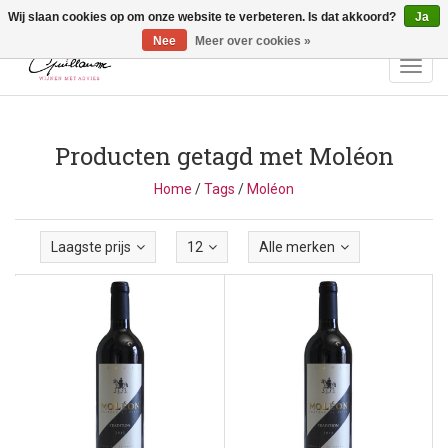
Wij slaan cookies op om onze website te verbeteren. Is dat akkoord?
Ja
Vragen? Bel ons: +32 (0)13 - 77 11 21 - Winkel: Lochtstraat 2,
3272 Testelt -
info@guillaumewijnen.be
Nee
Meer over cookies »
Toggl
navig
Producten getagd met Moléon
Home
/
Tags
/
Moléon
Laagste prijs
12
Alle merken