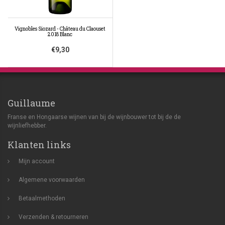
Vignobles Siozard - Château du Claouset
2018 Blanc
€9,30
Guillaume
Franse en Hongaarse wijnen van bij de wijnbouwer tot bij de de
wijnliefhebber.
Klanten links
Mijn account
Algemene voorwaarden
Betaalmethoden
Verzenden & retourneren