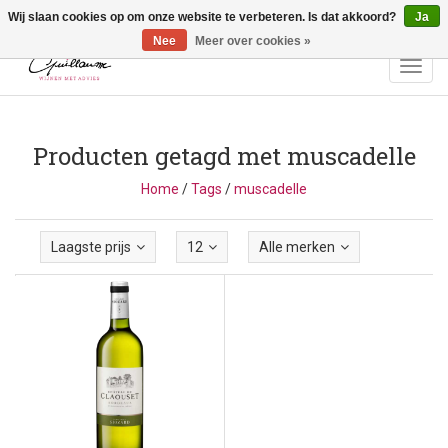
Wij slaan cookies op om onze website te verbeteren. Is dat akkoord?
Ja
Vragen? Bel ons: +32 (0)13 - 77 11 21 - Winkel: Lochtstraat 2,
3272 Testelt -
info@guillaumewijnen.be
Nee
Meer over cookies »
Toggl
navig
Producten getagd met muscadelle
Home
/
Tags
/
muscadelle
Laagste prijs
12
Alle merken