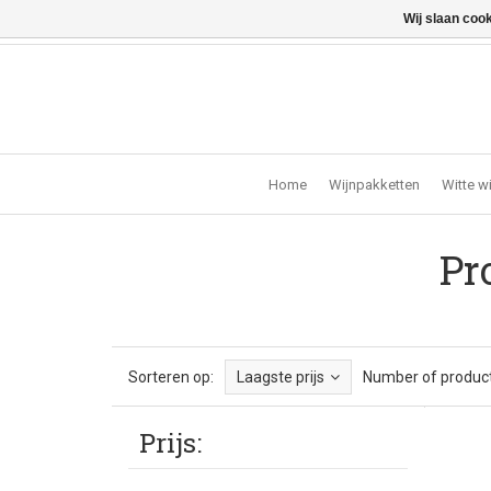
Wij slaan coo
Vragen? Bel ons: +32 (0)13 - 77 11 21 - Winkel: Lochts
Home
Wijnpakketten
Witte w
Pr
Sorteren op:
Laagste prijs
Number of product
Prijs: