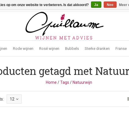
kies op om onze website te verbeteren. Is dat akkoord?
Ja
Nee
Meer 
traat 2, 3272 Testelt -
info@guillaumewijnen.be
ijnen
Rode wijnen
Rosé wijnen
Bubbels
Sterke dranken
Franse
oducten getagd met Natuu
Home
/
Tags
/
Natuurwijn
s:
12