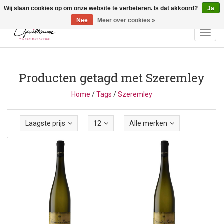
Wij slaan cookies op om onze website te verbeteren. Is dat akkoord?
Ja
Vragen? Bel ons: +32 (0)13 - 77 11 21 - Winkel: Lochtstraat 2,
3272 Testelt -
info@guillaumewijnen.be
Nee
Meer over cookies »
Toggl
navig
Producten getagd met Szeremley
Home
/
Tags
/
Szeremley
Laagste prijs
12
Alle merken