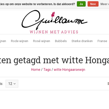
kies op om onze website te verbeteren. Is dat akkoord?
Ja
Nee
Meer 
traat 2, 3272 Testelt -
info@guillaumewijnen.be
ijnen
Rode wijnen
Rosé wijnen
Bubbels
Sterke dranken
Franse
ten getagd met witte Hong
Home
/
Tags
/
witte Hongaarsewijn
s:
12