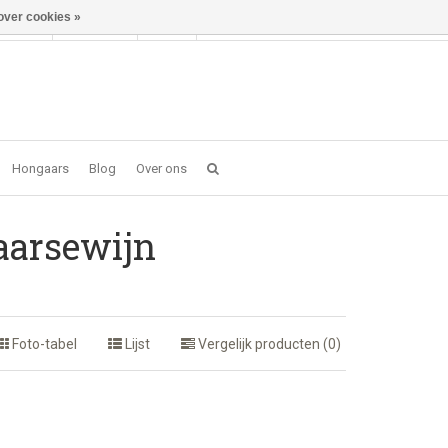
over cookies »
Inloggen
NL
0 item(s) - €0,00
Hongaars
Blog
Over ons
aarsewijn
Foto-tabel
Lijst
Vergelijk producten (0)