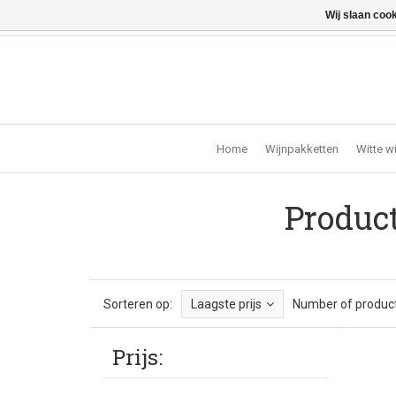
Wij slaan coo
Vragen? Bel ons: +32 (0)13 - 77 11 21 - Winkel: Lochts
Home
Wijnpakketten
Witte w
Produc
Sorteren op:
Laagste prijs
Number of product
Prijs: