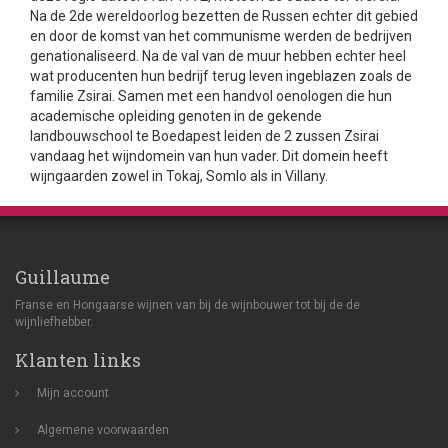
Na de 2de wereldoorlog bezetten de Russen echter dit gebied
en door de komst van het communisme werden de bedrijven
genationaliseerd. Na de val van de muur hebben echter heel
wat producenten hun bedrijf terug leven ingeblazen zoals de
familie Zsirai. Samen met een handvol oenologen die hun
academische opleiding genoten in de gekende
landbouwschool te Boedapest leiden de 2 zussen Zsirai
vandaag het wijndomein van hun vader. Dit domein heeft
wijngaarden zowel in Tokaj, Somlo als in Villany.
Guillaume
Franse en Hongaarse wijnen van bij de wijnbouwer tot bij de de
wijnliefhebber.
Klanten links
Mijn account
Algemene voorwaarden