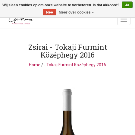
Wij slaan cookies op om onze website te verbeteren. Is dat akkoord?
Ja
Vragen? Bel ons: +32 (0)13 - 77 11 21 - Winkel: Lochtstraat 2,
3272 Testelt -
info@guillaumewijnen.be
Nee
Meer over cookies »
Toggl
navig
Zsirai
- Tokaji Furmint
Középhegy 2016
Home
/
- Tokaji Furmint Középhegy 2016