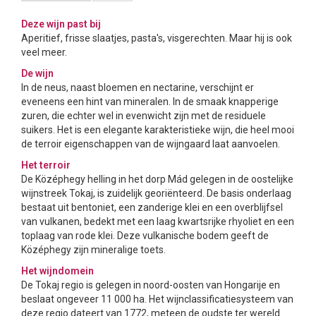
Deze wijn past bij
Aperitief, frisse slaatjes, pasta's, visgerechten. Maar hij is ook
veel meer.
De wijn
In de neus, naast bloemen en nectarine, verschijnt er
eveneens een hint van mineralen. In de smaak knapperige
zuren, die echter wel in evenwicht zijn met de residuele
suikers. Het is een elegante karakteristieke wijn, die heel mooi
de terroir eigenschappen van de wijngaard laat aanvoelen.
Het terroir
De Középhegy helling in het dorp Mád gelegen in de oostelijke
wijnstreek Tokaj, is zuidelijk georiënteerd. De basis onderlaag
bestaat uit bentoniet, een zanderige klei en een overblijfsel
van vulkanen, bedekt met een laag kwartsrijke rhyoliet en een
toplaag van rode klei. Deze vulkanische bodem geeft de
Középhegy zijn mineralige toets.
Het wijndomein
De Tokaj regio is gelegen in noord-oosten van Hongarije en
beslaat ongeveer 11 000 ha. Het wijnclassificatiesysteem van
deze regio dateert van 1772, meteen de oudste ter wereld.