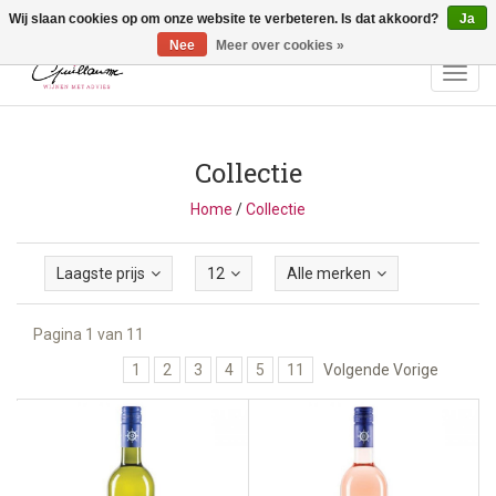
Wij slaan cookies op om onze website te verbeteren. Is dat akkoord?
Ja
Vragen? Bel ons: +32 (0)13 - 77 11 21 - Winkel: Lochtstraat 2,
3272 Testelt -
info@guillaumewijnen.be
Nee
Meer over cookies »
Toggl
navig
Collectie
Home
/
Collectie
Laagste prijs
12
Alle merken
Pagina 1 van 11
1
2
3
4
5
11
Volgende Vorige