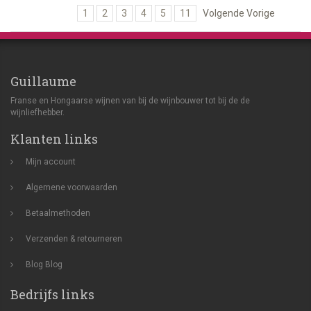
1
2
3
4
5
11
Volgende Vorige
Guillaume
Franse en Hongaarse wijnen van bij de wijnbouwer tot bij de de
wijnliefhebber.
Klanten links
Mijn account
Algemene voorwaarden
Betaalmethoden
Verzenden & retourneren
Blog
Blog
Bedrijfs links