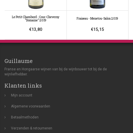
Le Petit Chambord - Cour-Cheverny
Fraiseau - Menetou-Salon 2019
"Domaine" 2019
€13,80
€15,15
Guillaume
Franse en Hongaarse wijnen van bij de wijnbouwer tot bij de de
wijnliefhebber.
Klanten links
Mijn account
Algemene voorwaarden
Betaalmethoden
Verzenden & retourneren