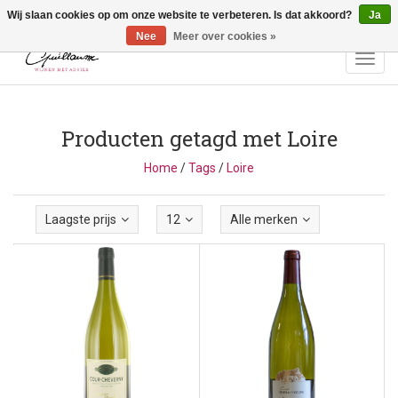
Wij slaan cookies op om onze website te verbeteren. Is dat akkoord?
Ja
Vragen? Bel ons: +32 (0)13 - 77 11 21 - Winkel: Lochtstraat 2,
3272 Testelt -
info@guillaumewijnen.be
Nee
Meer over cookies »
Toggl
navig
Producten getagd met Loire
Home
/
Tags
/
Loire
Laagste prijs
12
Alle merken