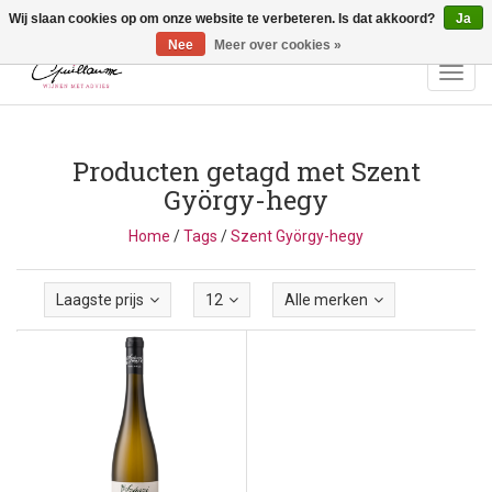
Wij slaan cookies op om onze website te verbeteren. Is dat akkoord?
Ja
Vragen? Bel ons: +32 (0)13 - 77 11 21 - Winkel: Lochtstraat 2,
3272 Testelt -
info@guillaumewijnen.be
Nee
Meer over cookies »
Toggl
navig
Producten getagd met Szent
György-hegy
Home
/
Tags
/
Szent György-hegy
Laagste prijs
12
Alle merken