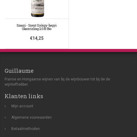
Szaszi - Szent György-hegyi
Olaszrizling 2019 Bio
€14,25
Guillaume
Franse en Hongaarse wijnen van bij de wijnbouwer tot bij de de
wijnliefhebber.
Klanten links
Mijn account
Algemene voorwaarden
Betaalmethoden