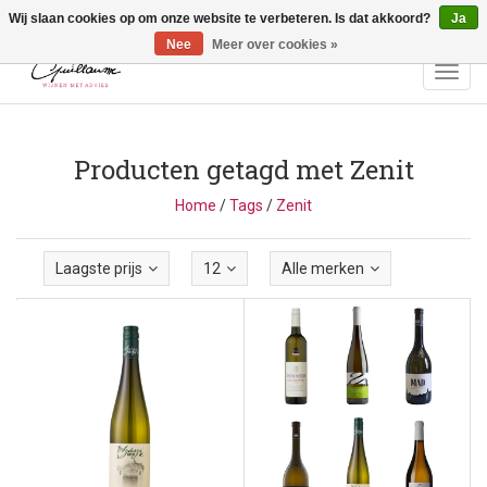
Wij slaan cookies op om onze website te verbeteren. Is dat akkoord?
Ja
Vragen? Bel ons: +32 (0)13 - 77 11 21 - Winkel: Lochtstraat 2,
3272 Testelt -
info@guillaumewijnen.be
Nee
Meer over cookies »
Toggl
navig
Producten getagd met Zenit
Home
/
Tags
/
Zenit
Laagste prijs
12
Alle merken