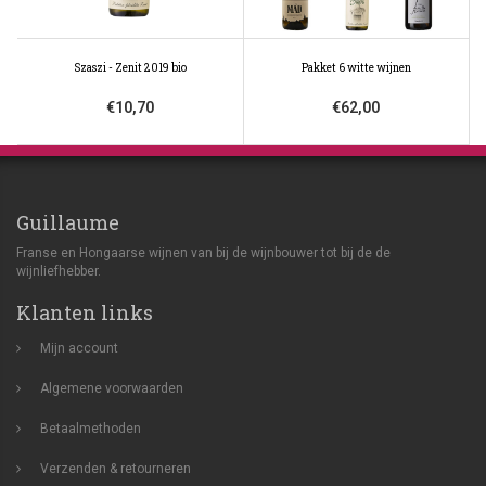
Szaszi - Zenit 2019 bio
Pakket 6 witte wijnen
€10,70
€62,00
Guillaume
Franse en Hongaarse wijnen van bij de wijnbouwer tot bij de de
wijnliefhebber.
Klanten links
Mijn account
Algemene voorwaarden
Betaalmethoden
Verzenden & retourneren