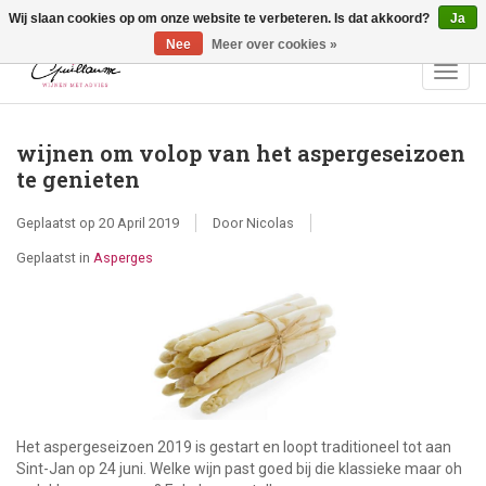
Wij slaan cookies op om onze website te verbeteren. Is dat akkoord?
Ja
Vragen? Bel ons: +32 (0)13 - 77 11 21 - Winkel: Lochtstraat 2,
3272 Testelt -
info@guillaumewijnen.be
Nee
Meer over cookies »
Toggl
navig
wijnen om volop van het aspergeseizoen
te genieten
Geplaatst op
20 April 2019
Door Nicolas
Geplaatst in
Asperges
Het aspergeseizoen 2019 is gestart en loopt traditioneel tot aan
Sint-Jan op 24 juni. Welke wijn past goed bij die klassieke maar oh