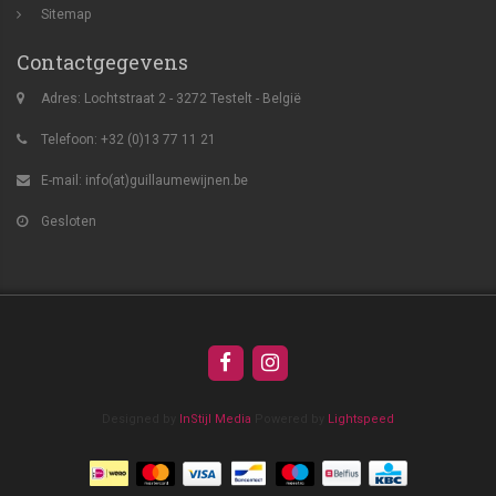
Sitemap
Contactgegevens
Adres: Lochtstraat 2 - 3272 Testelt - België
Telefoon: +32 (0)13 77 11 21
E-mail:
info(at)guillaumewijnen.be
Gesloten
Designed by
InStijl Media
Powered by
Lightspeed