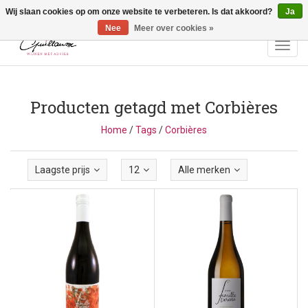
Wij slaan cookies op om onze website te verbeteren. Is dat akkoord?
Ja
Vragen? Bel ons: +32 (0)13 - 77 11 21 - Winkel: Lochtstraat 2,
3272 Testelt -
info@guillaumewijnen.be
Nee
Meer over cookies »
Toggl
navig
Producten getagd met Corbières
Home
/
Tags
/
Corbières
Laagste prijs
12
Alle merken